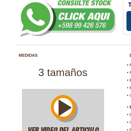
MEDIDAS
:
D
• 
3 tamaños
• 
•
• 
• 
•
• 
• 
• 